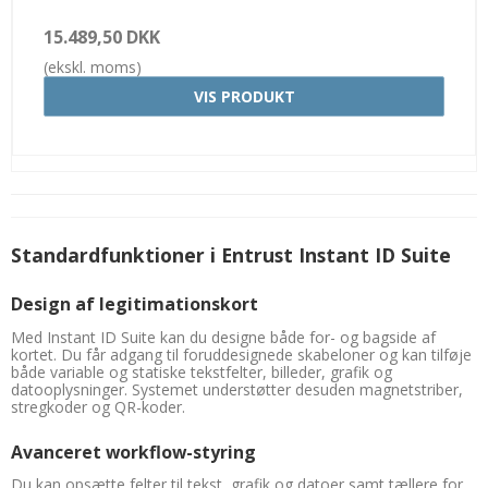
15.489,50 DKK
(ekskl. moms)
VIS PRODUKT
Standardfunktioner i Entrust Instant ID Suite
Design af legitimationskort
Med Instant ID Suite kan du designe både for- og bagside af
kortet. Du får adgang til foruddesignede skabeloner og kan tilføje
både variable og statiske tekstfelter, billeder, grafik og
datooplysninger. Systemet understøtter desuden magnetstriber,
stregkoder og QR-koder.
Avanceret workflow-styring
Du kan opsætte felter til tekst, grafik og datoer samt tællere for