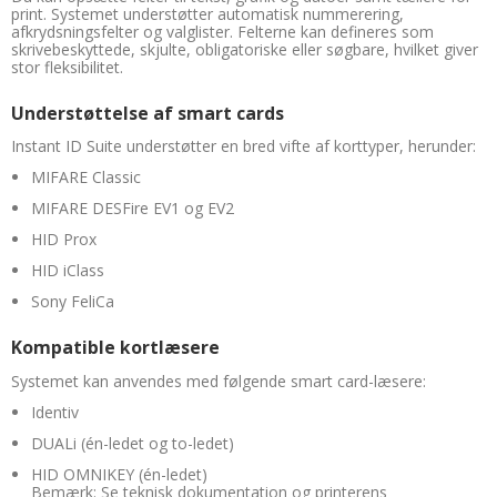
print. Systemet understøtter automatisk nummerering,
afkrydsningsfelter og valglister. Felterne kan defineres som
skrivebeskyttede, skjulte, obligatoriske eller søgbare, hvilket giver
stor fleksibilitet.
Understøttelse af smart cards
Instant ID Suite understøtter en bred vifte af korttyper, herunder:
MIFARE Classic
MIFARE DESFire EV1 og EV2
HID Prox
HID iClass
Sony FeliCa
Kompatible kortlæsere
Systemet kan anvendes med følgende smart card-læsere:
Identiv
DUALi (én-ledet og to-ledet)
HID OMNIKEY (én-ledet)
Bemærk: Se teknisk dokumentation og printerens