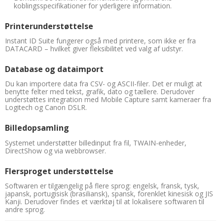
koblingsspecifikationer for yderligere information.
Printerunderstøttelse
Instant ID Suite fungerer også med printere, som ikke er fra
DATACARD – hvilket giver fleksibilitet ved valg af udstyr.
Database og dataimport
Du kan importere data fra CSV- og ASCII-filer. Det er muligt at
benytte felter med tekst, grafik, dato og tællere. Derudover
understøttes integration med Mobile Capture samt kameraer fra
Logitech og Canon DSLR.
Billedopsamling
Systemet understøtter billedinput fra fil, TWAIN-enheder,
DirectShow og via webbrowser.
Flersproget understøttelse
Softwaren er tilgængelig på flere sprog: engelsk, fransk, tysk,
japansk, portugisisk (brasiliansk), spansk, forenklet kinesisk og JIS
Kanji. Derudover findes et værktøj til at lokalisere softwaren til
andre sprog.