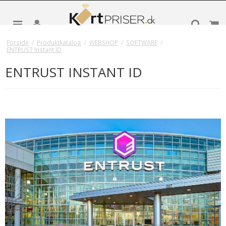
Forside
/
Produktkatalog
/
WEBSHOP
/
SOFTWARE
/
ENTRUST Instant ID
ENTRUST INSTANT ID