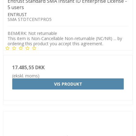
Entrust Standard SMA Instant ID Enterprise License -
5 users
ENTRUST
SMA STDTCENTPRO5
BEMÆRK: Not returnable
This item is Non-Cancellable Non-returnable (NC/NR) ... by
ordering this product you accept this agreement.
17.485,55 DKK
(ekskl. moms)
VIS PRODUKT