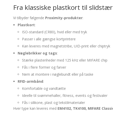
Fra klassiske plastkort til slids
Vi tilbyder følgende
Proximity-produkter
:
Plastkort
:
ISO-standard (CR80), hvid eller med tryk
Passer i alle gængse kortprintere
Kan leveres med magnetstribe, UID-print eller chiptryk
Nøglebrikker og tags
:
Stærke plastenheder med 125 kHz eller MIFARE chip
Fås i flere former og farver
Nem at montere i nøglebundt eller på taske
RFID-armbånd
:
Komfortable og vandtætte
Ideelle til svømmehaller, fitness, events og festivaler
Fås i silikone, plast og tekstilmaterialer
Hver type kan leveres med
EM4102, TK4100, MIFARE Classic,