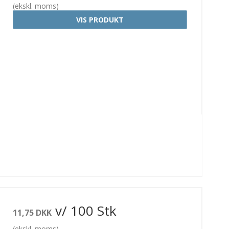
(ekskl. moms)
tica
Entrust
Evolis
rvebånd
rensesæt
VIS PRODUKT
v/ 100 Stk
11,75 DKK
(ekskl. moms)