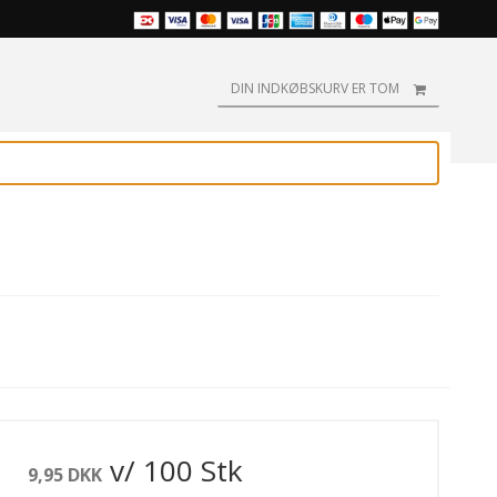
DIN INDKØBSKURV ER TOM
P
Pointman
Evolis
Fargo-HID
rvebånd
farvebånd
rensesæt
rust
Fargo-HID
Zebra farvebånd
MagiCard
rvebånd
rensesæt
lis
MagiCard
KORTPRINTERE
Matica
rvebånd
rensesæt
rgo-HID
Pointman
Badgy
Pointman
rvebånd
rensesæt
i
Zebra
DataCard
Zebra
rvebånd
rensesæt
 / Smart
RENSESÆT
DNP
rvebånd
v/ 100 Stk
9,95 DKK
giCard
DataCard
Entrust
rvebånd
rense-kit