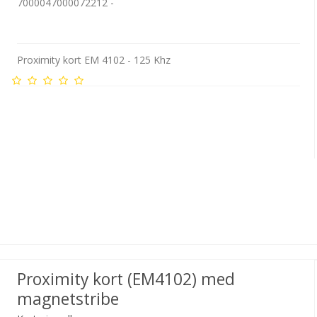
7000047000072212 -
ST
Farvede
DataCard
Ma
Oem
 ID
plastkort
farvebånd
fa
Proximity kort EM 4102 - 125 Khz
Proximity kort (EM4102) med
magnetstribe