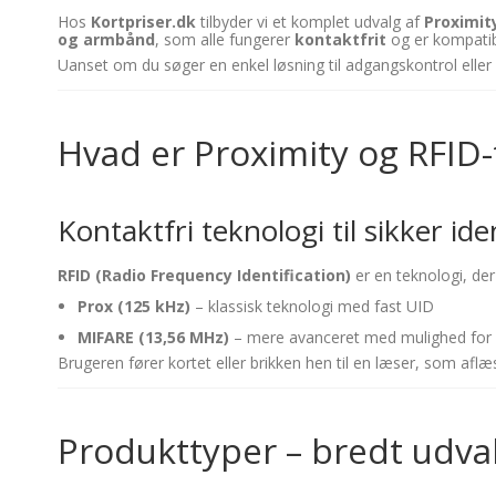
Hos
Kortpriser.dk
tilbyder vi et komplet udvalg af
Proximit
og armbånd
, som alle fungerer
kontaktfrit
og er kompatib
Uanset om du søger en enkel løsning til adgangskontrol eller e
Hvad er Proximity og RFID-
Kontaktfri teknologi til sikker id
RFID (Radio Frequency Identification)
er en teknologi, der
Prox (125 kHz)
– klassisk teknologi med fast UID
MIFARE (13,56 MHz)
– mere avanceret med mulighed for
Brugeren fører kortet eller brikken hen til en læser, som afl
Produkttyper – bredt udva