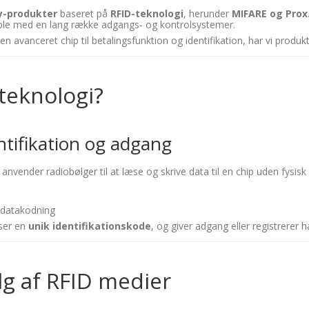
y-produkter
baseret på
RFID-teknologi
, herunder
MIFARE og Prox
le med en lang række adgangs- og kontrolsystemer.
n avanceret chip til betalingsfunktion og identifikation, har vi produ
teknologi?
entifikation og adgang
 anvender radiobølger til at læse og skrive data til en chip uden fysis
 datakodning
æser en
unik identifikationskode
, og giver adgang eller registrerer h
lg af RFID medier