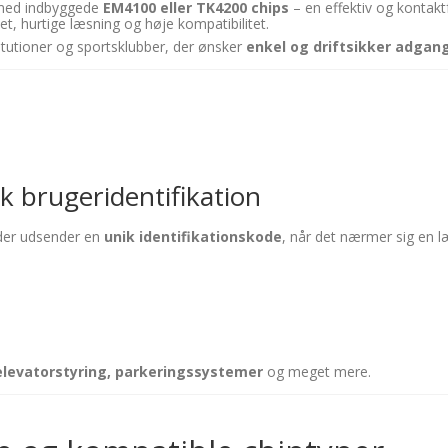
ed indbyggede
EM4100 eller TK4200 chips
– en effektiv og kontaktf
tet, hurtige læsning og høje kompatibilitet.
titutioner og sportsklubber, der ønsker
enkel og driftsikker adgan
k brugeridentifikation
 der udsender en
unik identifikationskode
, når det nærmer sig en 
elevatorstyring, parkeringssystemer
og meget mere.