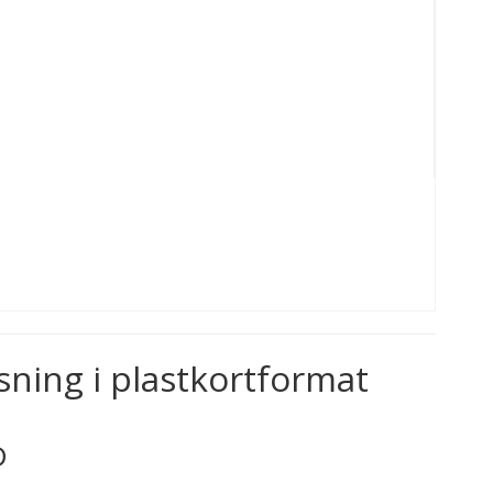
ning i plastkortformat
D