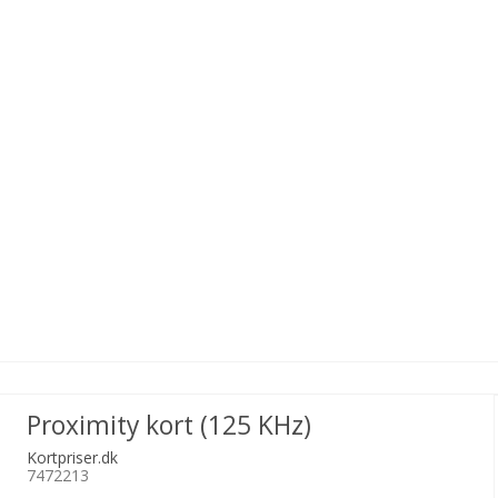
ST
Farvede
DataCard
Ma
Oem
 ID
plastkort
farvebånd
fa
Proximity kort (125 KHz)
Kortpriser.dk
7472213