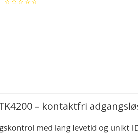
K4200 – kontaktfri adgangsløs
ngskontrol med lang levetid og unikt I