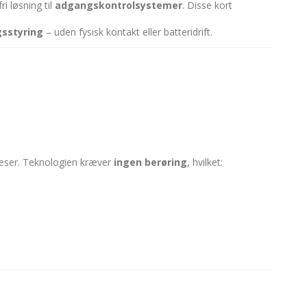
ri løsning til
adgangskontrolsystemer
. Disse kort
gsstyring
– uden fysisk kontakt eller batteridrift.
læser. Teknologien kræver
ingen berøring
, hvilket: