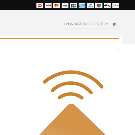
DIN INDKØBSKURV ER TOM
P
Pointman
Evolis
Fargo-HID
rvebånd
farvebånd
rensesæt
rust
Fargo-HID
Zebra farvebånd
MagiCard
rvebånd
rensesæt
lis
MagiCard
KORTPRINTERE
Matica
rvebånd
rensesæt
rgo-HID
Pointman
Badgy
Pointman
rvebånd
rensesæt
i
Zebra
DataCard
Zebra
rvebånd
rensesæt
 / Smart
RENSESÆT
DNP
rvebånd
giCard
DataCard
Entrust
rvebånd
rense-kit