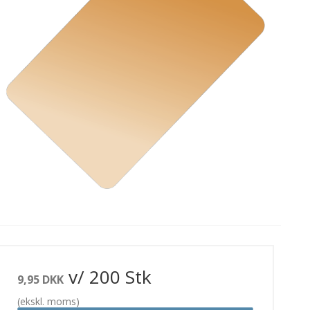
tica
Entrust
Evolis
rvebånd
rensesæt
v/ 200 Stk
9,95 DKK
(ekskl. moms)