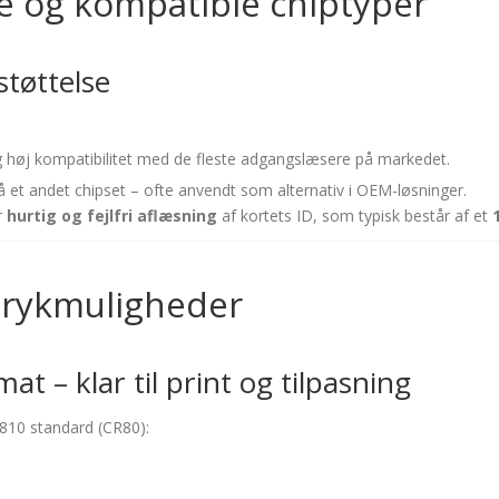
e og kompatible chiptyper
tøttelse
 høj kompatibilitet med de fleste adgangslæsere på markedet.
et andet chipset – ofte anvendt som alternativ i OEM-løsninger.
r
hurtig og fejlfri aflæsning
af kortets ID, som typisk består af et
 trykmuligheder
at – klar til print og tilpasning
7810 standard (CR80):