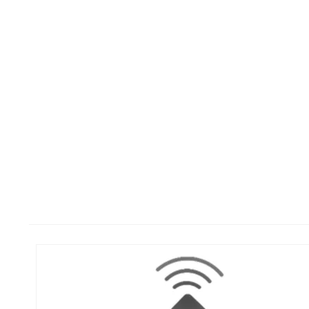
KONFERENCE-
ENTRU
TAGS/nøglebrikker
ARTIKLER
Instant