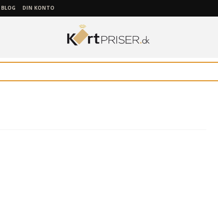
BLOG
DIN KONTO
ENTRUST Instant
DN
UHF
PROX kort
kter
ID as a Service
fa
HID Omnikey,
Ent
ght®
CARDPRESSO
CHIP kort
STIX m.fl.
fa
Evo
KORTLÆSERE
PLASTKORT
c®
Kombi-kort
fa
Fa
e®
Rfideas
Hvide plastkort
NFC kort
fa
RFID kort til
Hit
kort®
ACS
Rfid kompatible
MIFARE®-
fa
systemer
IDP
WARE
FARVEBÅND
Elatec
Magnet-kort
fa
Plastkort m.
Badgy
Ma
change
Zebra
trykt design
farvebånd
fa