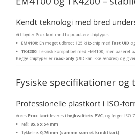
EM4100 og TK4200 – stabil
Kendt teknologi med bred unders
Vi tilbyder Prox-kort med to populære chiptyper:
EM4100
: En meget udbredt 125 kHz-chip med
fast UID
og
TK4200
: Teknisk kompatibel med EM4100, men baseret på 
Begge chiptyper er
read-only
(UID kan ikke ændres) og give
Fysiske specifikationer og
Professionelle plastkort i ISO-form
Vores
Prox-kort
leveres i
højkvalitets PVC
, og følger ISO 
Mål:
85,6 x 54 mm
Tykkelse:
0,76 mm (samme som et kreditkort)