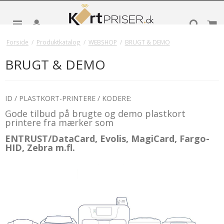
Forside
/
Produktkatalog
/
WEBSHOP
/
BRUGT & DEMO
BRUGT & DEMO
ID / PLASTKORT-PRINTERE / KODERE:
Gode tilbud på brugte og demo plastkort
printere fra mærker som
ENTRUST/DataCard, Evolis, MagiCard, Fargo-
HID, Zebra m.fl.