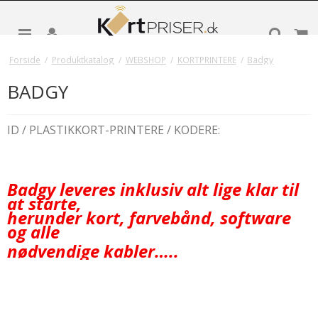
Forside
/
Produktkatalog
/
WEBSHOP
/
KORTPRINTERE
/
Badgy
BADGY
ID / PLASTIKKORT-PRINTERE / KODERE:
Badgy leveres inklusiv alt lige klar til
at starte,
herunder kort, farvebånd, software
og alle
nødvendige kabler…..