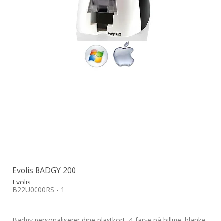
Evolis BADGY 200
Evolis
B22U0000RS - 1
Badgy personaliserer dine plastkort. 4-farve på billige, blanke