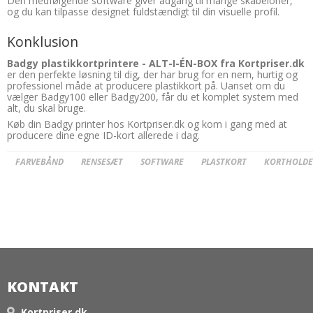
Den medfølgende software giver adgang til mange skabeloner,
og du kan tilpasse designet fuldstændigt til din visuelle profil.
Konklusion
Badgy plastikkortprintere - ALT-I-ÉN-BOX fra Kortpriser.dk
er den perfekte løsning til dig, der har brug for en nem, hurtig og
professionel måde at producere plastikkort på. Uanset om du
vælger Badgy100 eller Badgy200, får du et komplet system med
alt, du skal bruge.
Køb din Badgy printer hos Kortpriser.dk og kom i gang med at
producere dine egne ID-kort allerede i dag.
FARVEBÅND
RENSESÆT
SOFTWARE
PLASTKORT
KORTHOLDE
id kort printer, print id kort, kort printer,
zebra zc100, zebra zc
100, zebra zc350,
id kort maskine, zc100, zc350, id kort print,
medlemskort printer, kortprintere,
KONTAKT
Kortpriser.dk