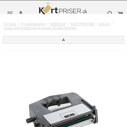
Forside
/
Produktkatalog
/
WEBSHOP
/
KORTPRINTERE
/
Entrust
/
DataCard printhead til model SD260/360/460