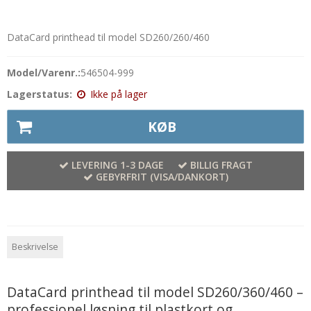
DataCard printhead til model SD260/260/460
Model/Varenr.:
546504-999
Lagerstatus:
Ikke på lager
KØB
LEVERING 1-3 DAGE
BILLIG FRAGT
GEBYRFRIT (VISA/DANKORT)
Beskrivelse
DataCard printhead til model SD260/360/460 –
professionel løsning til plastkort og...