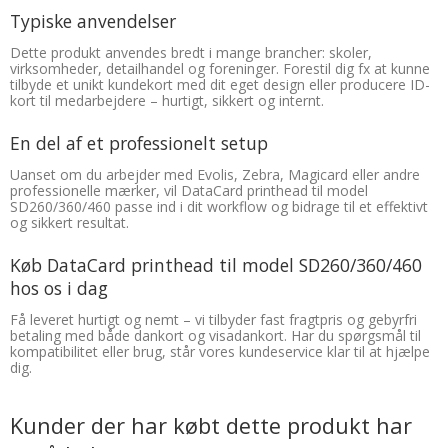
Typiske anvendelser
Dette produkt anvendes bredt i mange brancher: skoler,
virksomheder, detailhandel og foreninger. Forestil dig fx at kunne
tilbyde et unikt kundekort med dit eget design eller producere ID-
kort til medarbejdere – hurtigt, sikkert og internt.
En del af et professionelt setup
Uanset om du arbejder med Evolis, Zebra, Magicard eller andre
professionelle mærker, vil DataCard printhead til model
SD260/360/460 passe ind i dit workflow og bidrage til et effektivt
og sikkert resultat.
Køb DataCard printhead til model SD260/360/460
hos os i dag
Få leveret hurtigt og nemt – vi tilbyder fast fragtpris og gebyrfri
betaling med både dankort og visadankort. Har du spørgsmål til
kompatibilitet eller brug, står vores kundeservice klar til at hjælpe
dig.
Kunder der har købt dette produkt har